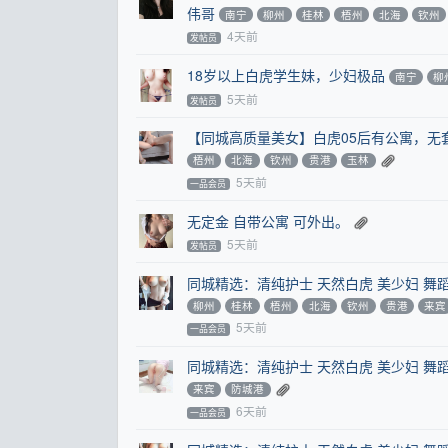
伟哥
南宁
柳州
桂林
梧州
北海
钦州
4天前
发帖员
18岁以上白虎学生妹，少妇极品
南宁
柳
5天前
发帖员
【同城高质量美女】白虎05后有公寓，无
梧州
北海
钦州
贵港
玉林
5天前
一品会员
无定金 自带公寓 可外出。
5天前
发帖员
同城精选：清纯护士 天然白虎 美少妇 舞
柳州
桂林
梧州
北海
钦州
贵港
来宾
5天前
一品会员
同城精选：清纯护士 天然白虎 美少妇 舞
来宾
防城港
6天前
一品会员