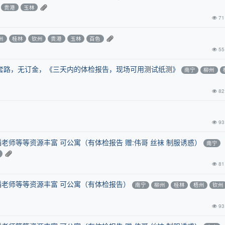
贵港
玉林
71
州
桂林
钦州
贵港
玉林
百色
55
套路，无订金，《三天内的体检报告，现场可用测试纸测》
南宁
柳州
82
93
蹈老师等等资源丰富 可公寓（有体检报告 赠:伟哥 丝袜 制服诱惑）
南宁
81
蹈老师等等资源丰富 可公寓（有体检报告）
南宁
柳州
桂林
梧州
钦州
93