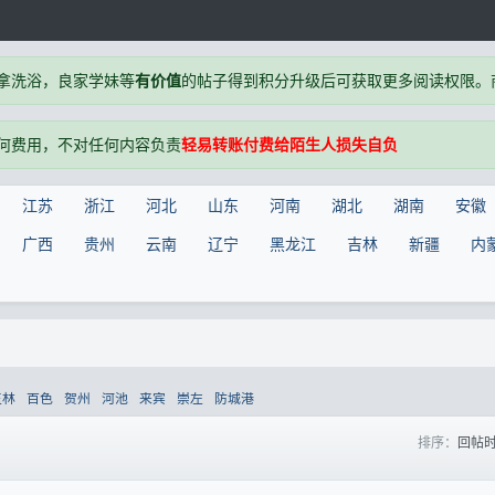
拿洗浴，良家学妹等
有价值
的帖子得到积分升级后可获取更多阅读权限。商户
何费用，不对任何内容负责
轻易转账付费给陌生人损失自负
江苏
浙江
河北
山东
河南
湖北
湖南
安徽
广西
贵州
云南
辽宁
黑龙江
吉林
新疆
内
玉林
百色
贺州
河池
来宾
崇左
防城港
排序：
回帖