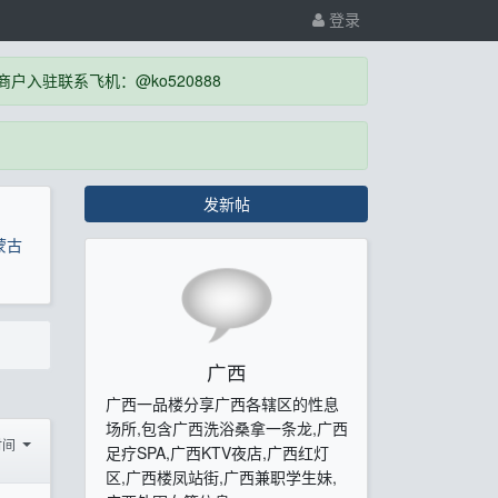
登录
入驻联系飞机：@ko520888
发新帖
蒙古
广西
广西一品楼分享广西各辖区的性息
场所,包含广西洗浴桑拿一条龙,广西
时间
足疗SPA,广西KTV夜店,广西红灯
区,广西楼凤站街,广西兼职学生妹,