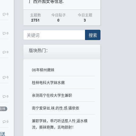
广西外围女等信息.
0
主题数
今日贴子
今日主题
2751
0
3
0
搜索
版块热门：
0
06年柳州嫩妹
0
桂林电科大学妹水嫩
亲测南宁在校大学生兼职
0
南宁爱穿丝.袜.的性.感.骚依依
桂林
兼职学妹，乖巧听话惹人怜,逼水横
0
流，撕袜艳舞，舌吻颜射！
赠送