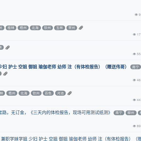
9
州
桂林
梧州
北海
钦州
玉林
贺州
17
林
55
少妇 护士 空姐 御姐 瑜伽老师 幼师 注（有体检报告）（赠送伟哥）
南宁
46
林
梧州
北海
钦州
百色
河池
44
套路，无订金，《三天内的体检报告，现场可用测试纸测》
南宁
柳州
89
兼职学妹学姐 少妇 护士 空姐 御姐 瑜伽老师 幼师 注（有体检报告）（