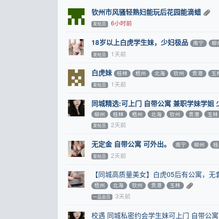
钦州市风骚轻熟妇能玩后花园能滴蜡
6小时前
发帖员
18岁以上白虎学生妹，少妇极品
南宁
柳
1天前
发帖员
白虎妹
桂林
梧州
北海
钦州
贵港
玉
1天前
发帖员
同城精选:可上门 自带公寓 兼职学妹学姐 
柳州
桂林
梧州
北海
钦州
贵港
玉林
2天前
发帖员
无定金 自带公寓 可外出。
南宁
柳州
桂
2天前
发帖员
【同城高质量美女】白虎05后有公寓，无
梧州
北海
钦州
贵港
玉林
3天前
一品会员
校遇 同城私密约会学生妹可上门 自带公寓 