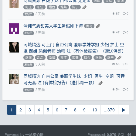
同城资源 白虎学妹 自带公寓 无定金
济南
青岛
淄博
枣庄
东营
烟台
潍坊
济宁
3天前
87
0
发帖员
清纯气质甜美大学生暑假刚下海
青岛
3天前
47
0
发帖员
同城精选:可上门 自带公寓 兼职学妹学姐 少妇 护士 空
姐 御姐 瑜伽老师 幼师 注（有体检报告）（赠送伟哥）
济南
青岛
淄博
枣庄
东营
烟台
潍坊
济宁
3天前
58
0
发帖员
同城精选:自带公寓 兼职学生妹 少妇 医生 空姐 可吞
可无套:注 (有体检报告)（送伟哥一颗）
3天前
54
0
发帖员
1
2
3
4
5
6
7
8
9
10
...379
▶
Powered by
Processed:
, SQL:
一品楼论坛
0.070
46