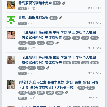
青岛兼职的软糯小嫩妹
青岛
2天前
39
0
发帖员
青岛小骚货身材超好
青岛
2天前
51
0
发帖员
【同城精品】极品嫩粉 车模 学妹 护士 少妇个人兼职
（有公寓可内射）有体检报告
济南
青岛
淄博
烟台
潍坊
济宁
泰安
威海
2天前
44
0
发帖员
【同城精品】极品嫩粉 车模 学妹 护士 少妇个人兼职
（有公寓可内射）有体检报告
济南
青岛
淄博
烟台
潍坊
济宁
日照
2天前
43
0
发帖员
同城精选:自带公寓 兼职学生妹 少妇 医生 空姐 可吞
可无套:注 (有体检报告)（送伟哥一颗）
济南
青岛
淄博
烟台
潍坊
济宁
德州
2天前
44
0
发帖员