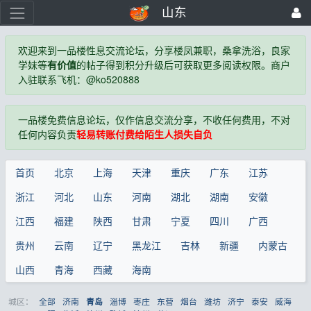
山东
欢迎来到一品楼性息交流论坛，分享楼凤兼职，桑拿洗浴，良家
学妹等
有价值
的帖子得到积分升级后可获取更多阅读权限。商户
入驻联系飞机：@ko520888
一品楼免费信息论坛，仅作信息交流分享，不收任何费用，不对
任何内容负责
轻易转账付费给陌生人损失自负
首页
北京
上海
天津
重庆
广东
江苏
浙江
河北
山东
河南
湖北
湖南
安徽
江西
福建
陕西
甘肃
宁夏
四川
广西
贵州
云南
辽宁
黑龙江
吉林
新疆
内蒙古
山西
青海
西藏
海南
城区：
全部
济南
淄博
枣庄
东营
烟台
潍坊
济宁
泰安
威海
青岛