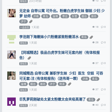
23小时前
13
0
发帖员
无定金 自带公寓 可外出。粉嫩白虎学生妹 御姐 少妇 少
萝 幼师
济南
青岛
淄博
枣庄
东营
烟台
潍坊
济宁
1天前
18
0
一品会员
李沧刚下海嫩妹小穴粉嫩紧致粉嫩淫水
青岛
1天前
28
0
发帖员
【同城精选】极品白虎学生妹可无套内射（有体检报
告）
1天前
37
0
发帖员
同城精选:自带公寓 兼职学生妹 少妇 医生 空姐 可吞
可无套:注 (有体检报告)（送伟哥一颗）
济南
青岛
淄博
烟台
潍坊
济宁
菏泽
1天前
37
0
发帖员
巨乳萝莉刚破处太紧太粉嫩太会夹吸高潮了
青岛
2天前
40
0
发帖员