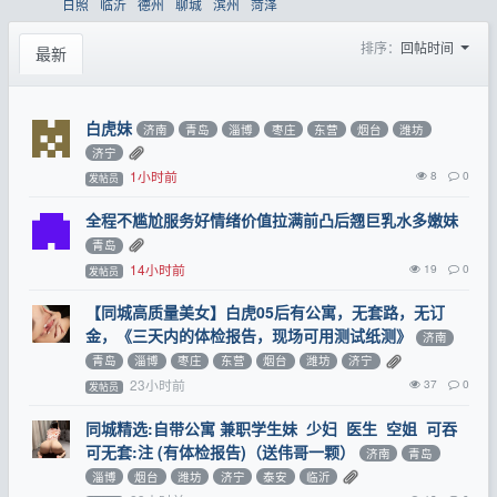
日照
临沂
德州
聊城
滨州
菏泽
排序：
回帖时间
最新
白虎妹
济南
青岛
淄博
枣庄
东营
烟台
潍坊
济宁
1小时前
8
0
发帖员
全程不尴尬服务好情绪价值拉满前凸后翘巨乳水多嫩妹
青岛
14小时前
19
0
发帖员
【同城高质量美女】白虎05后有公寓，无套路，无订
金，《三天内的体检报告，现场可用测试纸测》
济南
青岛
淄博
枣庄
东营
烟台
潍坊
济宁
23小时前
37
0
发帖员
同城精选:自带公寓 兼职学生妹 少妇 医生 空姐 可吞
可无套:注 (有体检报告)（送伟哥一颗）
济南
青岛
淄博
烟台
潍坊
济宁
泰安
临沂