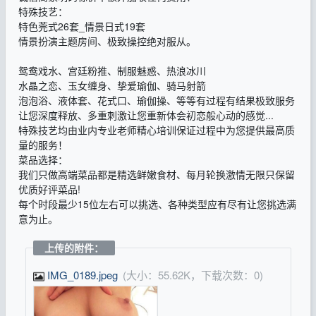
特殊技艺：
特色莞式26套_情景日式19套
情景扮演主题房间、极致操控绝对服从。
鸳鸯戏水、宫廷粉推、制服魅惑、热浪冰川
水晶之恋、玉女缠身、挚爱瑜伽、骑马射箭
泡泡浴、液体套、花式口、瑜伽操、等等有过程有结果极致服务
让您深度释放、多重刺激让您重新体会初恋般心动的感觉...
特殊技艺均由业内专业老师精心培训保证过程中为您提供最高质
量的服务！
菜品选择：
我们只做高端菜品都是精选鲜嫩食材、每月轮换激情无限只保留
优质好评菜品!
每个时段最少15位左右可以挑选、各种类型应有尽有让您挑选满
意为止。
上传的附件：
IMG_0189.jpeg
(大小：55.62K，下载次数：0)