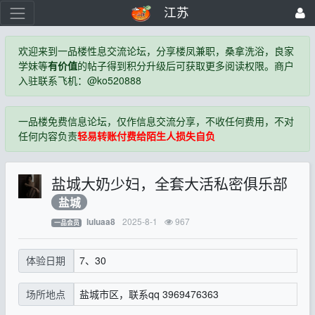
江苏
欢迎来到一品楼性息交流论坛，分享楼凤兼职，桑拿洗浴，良家
学妹等
有价值
的帖子得到积分升级后可获取更多阅读权限。商户
入驻联系飞机：@ko520888
一品楼免费信息论坛，仅作信息交流分享，不收任何费用，不对
任何内容负责
轻易转账付费给陌生人损失自负
盐城大奶少妇，全套大活私密俱乐部
盐城
2025-8-1
967
luluaa8
一品会员
7、30
体验日期
盐城市区，联系qq 3969476363
场所地点