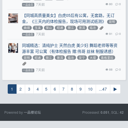
7天前
80
0
一品会员
【同城高质量美女】白虎05后有公寓，无套路，无订
金，《三天内的体检报告，现场可用测试纸测》
昆明
曲靖
玉溪
保山
昭通
丽江
普洱
临沧
7天前
91
0
一品会员
同城精选：清纯护士 天然白虎 美少妇 舞蹈老师等等资
源丰富 可公寓（有体检报告 赠:伟哥 丝袜 制服诱惑）
昆明
昭通
丽江
普洱
临沧
安宁
大理
香格里拉
7天前
88
0
一品会员
1
2
3
4
5
6
7
8
9
10
...47
▶
Powered by
Processed:
, SQL:
一品楼论坛
0.051
42