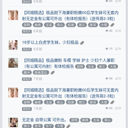
5天前
65
0
发帖员
【同城精选】极品刚下海兼职粉嫩00后学生妹可无套内
射无定金有公寓可外出（有体检报告）(送伟哥2-3粒)
昆明
曲靖
玉溪
保山
昭通
丽江
普洱
大理
6天前
86
0
发帖员
18岁以上白虎学生妹，少妇极品
6天前
70
0
发帖员
【同城精品】极品嫩粉 车模 学妹 护士 少妇个人兼职
（有公寓可内射）有体检报告
昆明
玉溪
丽江
大理
腾冲
香格里拉
7天前
98
0
发帖员
【同城精选】极品刚下海兼职粉嫩00后学生妹可无套内
射无定金有公寓可外出（有体检报告）(送伟哥2-3粒)
昆明
曲靖
玉溪
保山
昭通
丽江
普洱
大理
7天前
95
0
发帖员
无定金 自带公寓 可外出。
昆明
曲靖
玉溪
保山
丽江
普洱
安宁
大理