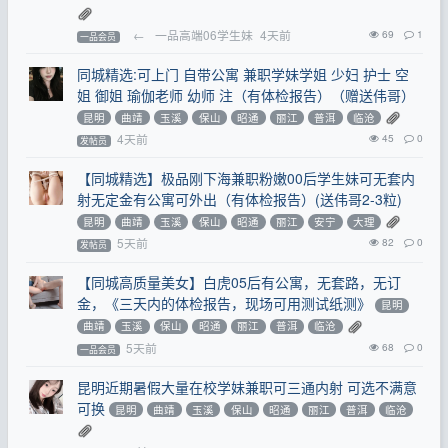
←
一品高端06学生妹
4天前
69
1
一品会员
同城精选:可上门 自带公寓 兼职学妹学姐 少妇 护士 空
姐 御姐 瑜伽老师 幼师 注（有体检报告）（赠送伟哥）
昆明
曲靖
玉溪
保山
昭通
丽江
普洱
临沧
4天前
45
0
发帖员
【同城精选】极品刚下海兼职粉嫩00后学生妹可无套内
射无定金有公寓可外出（有体检报告）(送伟哥2-3粒)
昆明
曲靖
玉溪
保山
昭通
丽江
安宁
大理
5天前
82
0
发帖员
【同城高质量美女】白虎05后有公寓，无套路，无订
金，《三天内的体检报告，现场可用测试纸测》
昆明
曲靖
玉溪
保山
昭通
丽江
普洱
临沧
5天前
68
0
一品会员
昆明近期暑假大量在校学妹兼职可三通内射 可选不满意
可换
昆明
曲靖
玉溪
保山
昭通
丽江
普洱
临沧