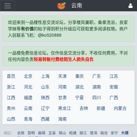
云南
欢迎来到一品楼性息交流论坛，分享楼凤兼职，桑拿洗浴，良家
学妹等
有价值
的帖子得到积分升级后可获取更多阅读权限。商户
入驻联系飞机：@ko520888
一品楼免费信息论坛，仅作信息交流分享，不收任何费用，不对
任何内容负责
轻易转账付费给陌生人损失自负
首页
北京
上海
天津
重庆
广东
江苏
浙江
河北
山东
河南
湖北
湖南
安徽
江西
福建
陕西
甘肃
宁夏
四川
广西
贵州
云南
辽宁
黑龙江
吉林
新疆
内蒙古
山西
青海
西藏
海南
城区：
全部
昆明
曲靖
玉溪
保山
昭通
丽江
普洱
临沧
安宁
大理