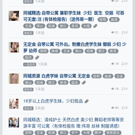
1天前
25
0
发帖员
同城精选:自带公寓 兼职学生妹 少妇 医生 空姐 可吞
可无套:注 (有体检报告)（送伟哥一颗）
昆明
曲靖
玉溪
保山
昭通
丽江
普洱
大理
1天前
21
0
发帖员
无定金 自带公寓 可外出。粉嫩白虎学生妹 御姐 少妇 少
萝 幼师
昆明
曲靖
玉溪
保山
昭通
丽江
普洱
临沧
1天前
19
0
一品会员
同城资源 白虎学妹 自带公寓 无定金
昆明
曲靖
玉溪
保山
昭通
丽江
普洱
临沧
1天前
18
0
发帖员
18岁以上白虎学生妹，少妇极品
3天前
93
0
发帖员
同城精选：清纯护士 天然白虎 美少妇 舞蹈老师等等资
源丰富 可公寓（有体检报告 赠:伟哥 丝袜 制服诱惑）
昆明
玉溪
昭通
丽江
安宁
大理
腾冲
香格里拉