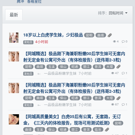
腾冲
香格里拉
排序：
回帖时间
最新
18岁以上白虎学生妹，少妇极品
昆明
曲靖
4小时前
4
0
发帖员
【同城精选】极品刚下海兼职粉嫩00后学生妹可无套内
射无定金有公寓可外出（有体检报告）(送伟哥2-3粒)
昆明
曲靖
玉溪
保山
昭通
丽江
普洱
大理
←
一品极品粉嫩学生妹
7小时前
47
1
发帖员
【同城精选】极品刚下海兼职粉嫩00后学生妹可无套内
射无定金有公寓可外出（有体检报告）(送伟哥2-3粒)
昆明
曲靖
玉溪
保山
昭通
丽江
普洱
大理
←
一品极品粉嫩学生妹
7小时前
67
1
发帖员
【同城高质量美女】白虎05后有公寓，无套路，无订
金，《三天内的体检报告，现场可用测试纸测》
昆明
曲靖
玉溪
保山
昭通
丽江
普洱
临沧