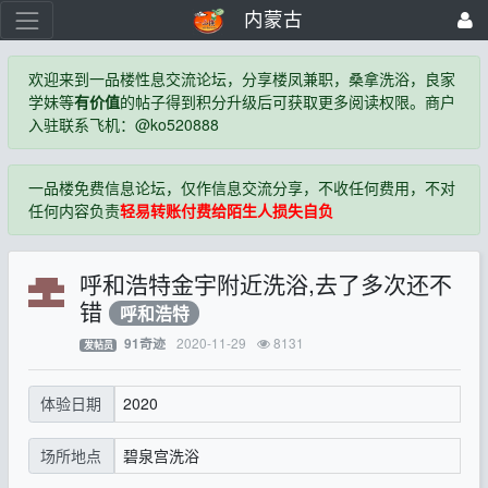
内蒙古
欢迎来到一品楼性息交流论坛，分享楼凤兼职，桑拿洗浴，良家
学妹等
有价值
的帖子得到积分升级后可获取更多阅读权限。商户
入驻联系飞机：@ko520888
一品楼免费信息论坛，仅作信息交流分享，不收任何费用，不对
任何内容负责
轻易转账付费给陌生人损失自负
呼和浩特金宇附近洗浴,去了多次还不
错
呼和浩特
2020-11-29
8131
91奇迹
发帖员
2020
体验日期
碧泉宫洗浴
场所地点