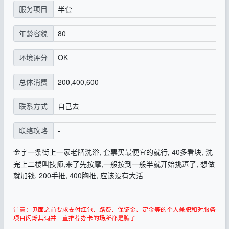
半套
服务项目
80
年龄容貌
OK
环境评分
200,400,600
总体消费
自己去
联系方式
-
联络攻略
金宇一条街上一家老牌洗浴, 套票买最便宜的就行, 40多看块, 洗
完上二楼叫技师,来了先按摩,一般按到一般半就开始挑逗了, 想做
就加钱, 200手推, 400胸推, 应该没有大活
注意：见面之前要求支付红包、路费、保证金、定金等的个人兼职和对服务
项目闪烁其词并一直推荐办卡的场所都是骗子